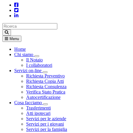
Menu
Home
Chi siamo
Visualizza menù di secondo livello
Il Notaio
I collaboratori
Servizi on-line
Visualizza menù di secondo livello
Richiesta Preventivo
Richiesta Copia Atti
Richiesta Consulenza
Verifica Stato Pratica
Autocertificazione
Cosa facciamo
Visualizza menù di secondo livello
Trasferimenti
Atti ipotecari
Servizi per le aziende
Servizi per i giovani
Servizi per la famiglia