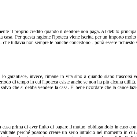
nte il proprio credito quando il debitore non paga. Al debito principale 
della casa. Per questa ragione l'ipoteca viene iscritta per un importo molt
 - che tuttavia non sempre le banche concedono - potrà essere richiesto 
 lo garantisce, invece, rimane in vita sino a quando siano trascorsi v
eriodo di tempo in cui l'ipoteca esiste anche se non ha più alcuna utilità.
a salvo che si debba vendere la casa. E' bene ricordare che la cancellaz
casa prima di aver finito di pagare il mutuo, obbligandolo in caso contr
ovalutate perché possono creare un serio intralcio nel momento in cui