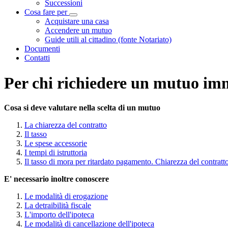
Successioni
Cosa fare per
Visualizza menù di secondo livello
Acquistare una casa
Accendere un mutuo
Guide utili al cittadino (fonte Notariato)
Documenti
Contatti
Per chi richiedere un mutuo im
Cosa si deve valutare nella scelta di un mutuo
La chiarezza del contratto
Il tasso
Le spese accessorie
I tempi di istruttoria
Il tasso di mora per ritardato pagamento. Chiarezza del contratt
E' necessario inoltre conoscere
Le modalità di erogazione
La detraibilità fiscale
L'importo dell'ipoteca
Le modalità di cancellazione dell'ipoteca