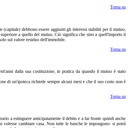
Torna su
(capitale) debbono essere aggiunti gli interessi stabiliti per il mutuo,
o superiore a quello del mutuo. Ciò significa che sino a quell'importo il
solo sul valore residuo dell'immobile.
Torna su
ent'anni dalla sua costituzione, in pratica da quando il mutuo è stato
ione di un'ipoteca richiede sempre alcuni mesi e che il suo costo non è
Torna su
ario a estinguere anticipatamente il debito e a far fronte quindi anche
 si volesse cambiare casa. Non tutte le banche le impongono: si potrà