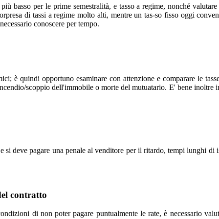
, più basso per le prime semestralità, e tasso a regime, nonché valutare
 sorpresa di tassi a regime molto alti, mentre un tas-so fisso oggi conv
 è necessario conoscere per tempo.
ci; è quindi opportuno esaminare con attenzione e comparare le tasse su
 incendio/scoppio dell'immobile o morte del mutuatario. E' bene inoltre i
si deve pagare una penale al venditore per il ritardo, tempi lunghi di i
el contratto
ndizioni di non poter pagare puntualmente le rate, è necessario valut