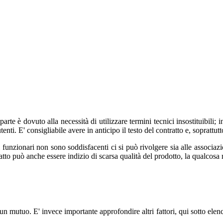
rte è dovuto alla necessità di utilizzare termini tecnici insostituibili;
nti. E' consigliabile avere in anticipo il testo del contratto e, soprattut
i funzionari non sono soddisfacenti ci si può rivolgere sia alle associaz
o può anche essere indizio di scarsa qualità del prodotto, la qualcosa ren
n mutuo. E' invece importante approfondire altri fattori, qui sotto elenca